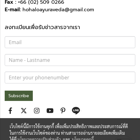
Fax :
+66 (02) 509 0266
E-mail:
hohaloayuraveda@gmail.com
ลงทะเบียนเพื่อรับข่าวสารจากเรา
Subscribe
เว็บไซต์นี้มีการใช้งานคุกกี้ เพื่อเพิ่มประสิทธิภาพและประสบการณ์ที่ดี
ในการใช้งานเว็บไซต์ของท่าน ท่านสามารถอ่านรายละเอียดเพิ่มเติม
ได้ที่
นโยบายความเป็นส่วนตัว
และ
นโยบายคุกกี้