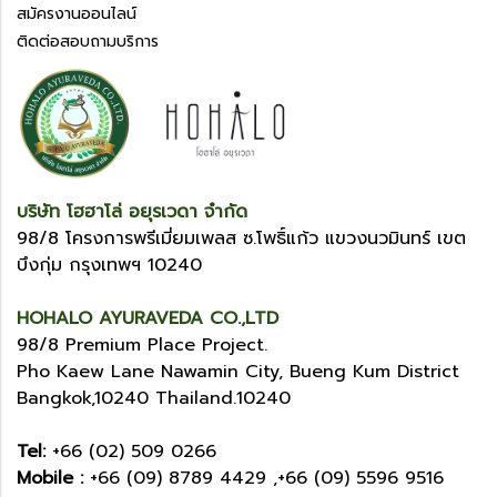
สมัครงานออนไลน์
ติดต่อสอบถามบริการ
บริษัท โฮฮาโล่ อยุรเวดา จำกัด
98/8 โครงการพรีเมี่ยมเพลส ซ.โพธิ์แก้ว แขวงนวมินทร์ เขต
บึงกุ่ม กรุงเทพฯ 10240
HOHALO AYURAVEDA CO.,LTD
98/8 Premium Place Project.
Pho Kaew Lane Nawamin City, Bueng Kum District
Bangkok,10240 Thailand.10240
Tel:
+66 (02) 509 0266
Mobile :
+66 (09) 8789 4429 ,+66 (09) 5596 9516