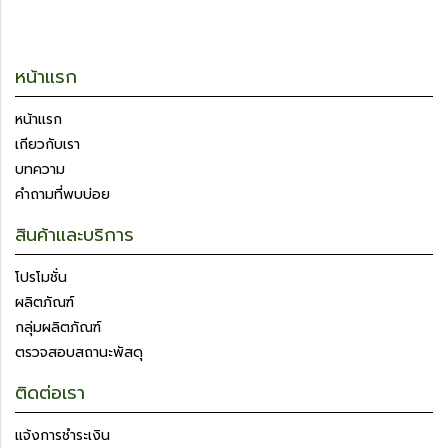
หน้าแรก
หน้าแรก
เกียวกับเรา
บทความ
คำถามที่พบบ่อย
สินค้าและบริการ
โปรโมชั่น
ผลิตภัณฑ์
กลุ่มผลิตภัณฑ์
ตรวจสอบสถานะพัสดุ
ติดต่อเรา
แจ้งการชำระเงิน